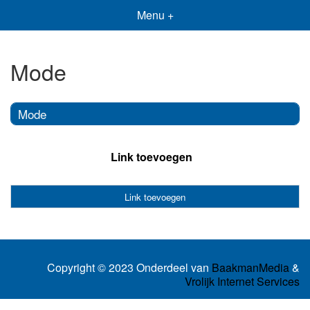
Menu +
Mode
Mode
Link toevoegen
Link toevoegen
Copyright © 2023 Onderdeel van
BaakmanMedia
&
Vrolijk Internet Services